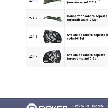
22411
(левый) vadm1012pl
Поворот бокового зеркала
22412
(правый) vadm1012pr
Стекло бокового зеркала (
22413
sadm1013el
Стекло бокового зеркала
22414
(правое) sadm1013er
О компании
Новости