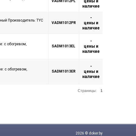
цены и
VADM1012PL
наличие
-
ный Производитель: TYC
цены и
VADM1012PR
наличие
-
: с обогревом,
цены и
SADM1013EL
наличие
-
: с обогревом,
цены и
SADM1013ER
наличие
Страницы:
1
2026 © doker.by