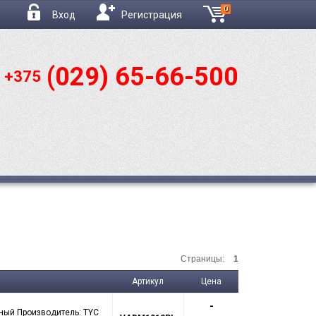
0
Вход
Регистрация
(029) 65-66-500
: +375
Страницы:
1
Артикул
Цена
-
ный Производитель: TYC