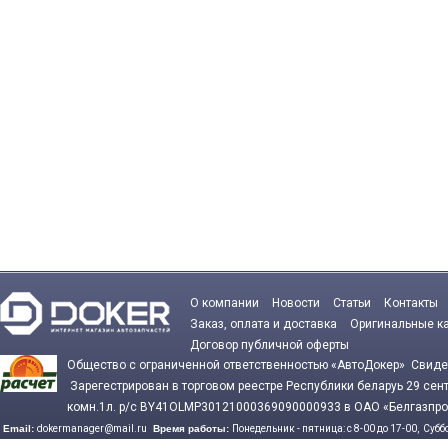
О компании
Новости
Статьи
Контакты
Заказ, оплата и доставка
Оригинальные к
Договор публичной оферты
Общество с ограниченной ответственностью «АвтоДокер» Сви
Зарегестрирован в торговом реестре Республики беларуь 29 се
комн.1л. р/с BY41OLMP30121000369090000933 в ОАО «Белгазпро
Email:
dokermanager@mail.ru
Время работы:
Понедельник - пятница: с 8-00 до 17-00,
Суббо