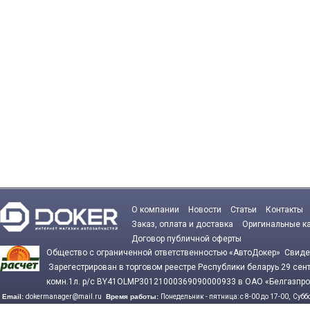
О компании
Новости
Статьи
Контакты
Заказ, оплата и доставка
Оригинальные к
Договор публичной оферты
Общество с ограниченной ответственностью «АвтоДокер» Сви
Зарегестрирован в торговом реестре Республики беларуь 29 се
комн.1л. р/с BY41OLMP30121000369090000933 в ОАО «Белгазпро
Email:
dokermanager@mail.ru
Время работы:
Понедельник - пятница: с 8-00 до 17-00,
Суббо