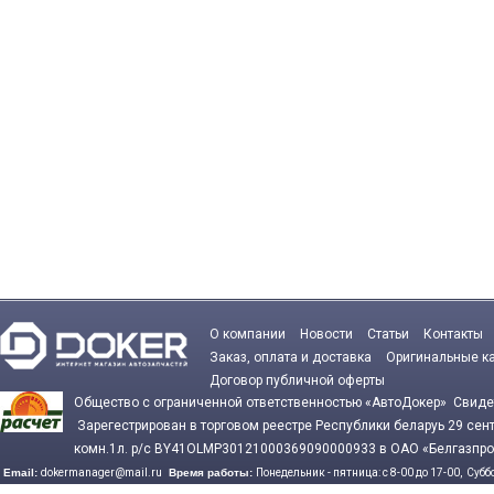
О компании
Новости
Статьи
Контакты
Заказ, оплата и доставка
Оригинальные к
Договор публичной оферты
Общество с ограниченной ответственностью «АвтоДокер» Сви
Зарегестрирован в торговом реестре Республики беларуь 29 се
комн.1л. р/с BY41OLMP30121000369090000933 в ОАО «Белгазпро
Email:
dokermanager@mail.ru
Время работы:
Понедельник - пятница: с 8-00 до 17-00,
Суббо