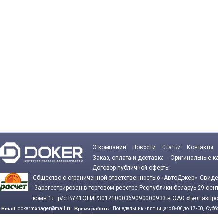
О компании
Новости
Статьи
Контакты
Заказ, оплата и доставка
Оригинальные к
Договор публичной оферты
Общество с ограниченной ответственностью «АвтоДокер» Сви
Зарегестрирован в торговом реестре Республики беларуь 29 се
комн.1л. р/с BY41OLMP30121000369090000933 в ОАО «Белгазпро
Email:
dokermanager@mail.ru
Время работы:
Понедельник - пятница: с 8-00 до 17-00,
Суббо