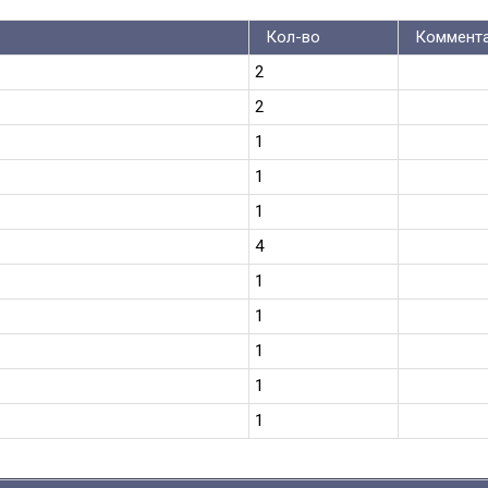
Кол-во
Коммент
2
2
1
1
1
4
1
1
1
1
1