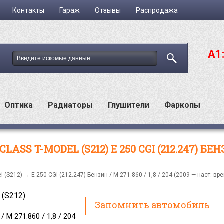
Контакты
Гараж
Отзывы
Распродажа
A1
Оптика
Радиаторы
Глушители
Фаркопы
 T-MODEL (S212) E 250 CGI (212.247) БЕНЗИН 
l (S212)
→ E 250 CGI (212.247) Бензин / M 271.860 / 1,8 / 204 (2009 — наст. вр
 (S212)
Запомнить автомобиль
/ M 271.860 / 1,8 / 204